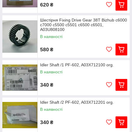
620
₴
Шестірня Fixing Drive Gear 38T Bizhub c6000
c7000 c5500 c5501 c6500 c6501,
A03U808100
В наявності
580
₴
Idler Shaft /1 PF-602, A03X712100 org.
В наявності
340
₴
Idler Shaft /2 PF-602, A03X712201 org.
В наявності
340
₴