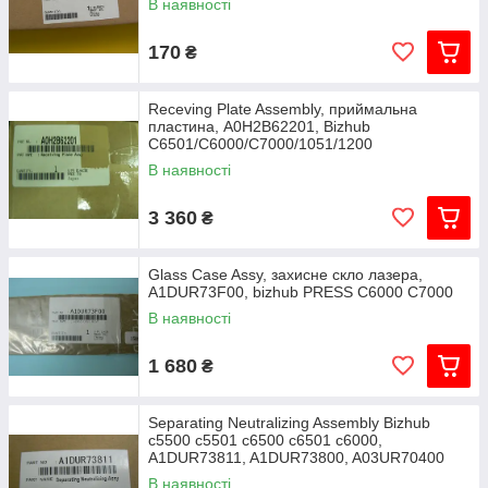
В наявності
170
₴
Receving Plate Assembly, приймальна
пластина, A0H2B62201, Bizhub
C6501/C6000/C7000/1051/1200
В наявності
3 360
₴
Glass Case Assy, захисне скло лазера,
A1DUR73F00, bizhub PRESS C6000 C7000
В наявності
1 680
₴
Separating Neutralizing Assembly Bizhub
c5500 c5501 c6500 c6501 c6000,
A1DUR73811, A1DUR73800, A03UR70400
В наявності