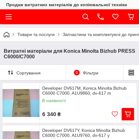
Продаж витратних матеріалів до копіювальної техніки
Товари та послуги
Запчастини та комплектуючі до принте
Витратні матеріали для Konica Minoltа Bizhub PRESS
C6000/C7000
Сортування
0
Фільтри
Developer DV617M, Konica Minolta Bizhub
C6000 C7000, A1U9860, dv-617 m
В наявності
6 340
₴
Developer DV617Y, Konica Minolta Bizhub
C6000 C7000, A1U9760, dv-617 y