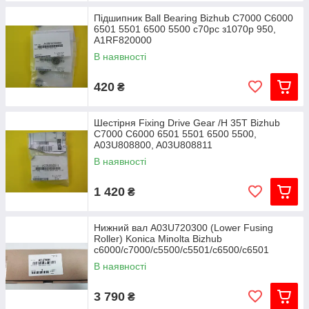
Підшипник Ball Bearing Bizhub C7000 C6000
6501 5501 6500 5500 с70рс з1070p 950,
A1RF820000
В наявності
420
₴
Шестірня Fixing Drive Gear /H 35T Bizhub
C7000 C6000 6501 5501 6500 5500,
A03U808800, A03U808811
В наявності
1 420
₴
Нижний вал A03U720300 (Lower Fusing
Roller) Konica Minolta Bizhub
c6000/c7000/c5500/c5501/c6500/c6501
оригинал
В наявності
3 790
₴