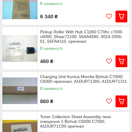
В наявності
6 340
₴
Pickup Roller With Hub C1060 C70hc c7000
c6000, 56aar72100, 56AA4580, 4024-2056-
01, 55FA4110, оригинал
В наявності
460
₴
Charging Unit Konica Minolta Bizhub C7000/
C6000 оригинал, A1DUR71300, A1DUR71311
В наявності
860
₴
Toner Collection Sheet Assembly лезо
очищення 1 Bizhub C6000 C7000,
A1DUR71C00 оригінал