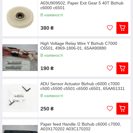
A03U909502, Paper Exit Gear 5 40T Bizhub
c6000 c6501
В наявності
380
₴
High Voltage Relay Wire Y Bizhub C7000
C6501, 4969-1806-01, 65AA90880
В наявності
190
₴
ADU Sensor Actuator Bizhub c6000 c7000
c500 c5500 c5501 c6500 c6501, 65AA51311
В наявності
250
₴
Paper feed Handle /2 Bizhub c6000 c7000,
A03X170202 А03С170202