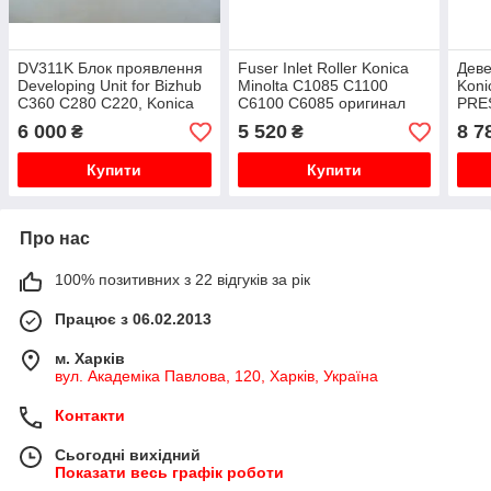
DV311K Блок проявлення
Fuser Inlet Roller Konica
Дев
Developing Unit for Bizhub
Minolta C1085 C1100
Koni
C360 C280 C220, Konica
C6100 C6085 оригинал
PRE
Minolta, dv-311k, A0XV-03D
A5AWR70E00
C10
6 000
5 520
8 7
₴
₴
a0x
A5AWR70E11
C207
Купити
Купити
Про нас
100% позитивних з 22 відгуків за рік
Працює з 06.02.2013
м. Харків
вул. Академіка Павлова, 120, Харків, Україна
Контакти
Сьогодні вихідний
Показати весь графік роботи