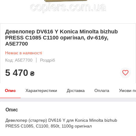
Девелопер DV616 Y Konica Minolta bizhub
PRESS C1085 C1100 оригінал, dv-616y,
A5E7700
Немає в наявності
Код: A5E7700
Роздріб
5 470
₴
Опис
Характеристики
Доставка
Оплата
Умови п
Опис
Девелопер (стартер) DV616 Y для Konica Minolta bizhub
PRESS C1085, C1100, 850t, 1100g оригінал