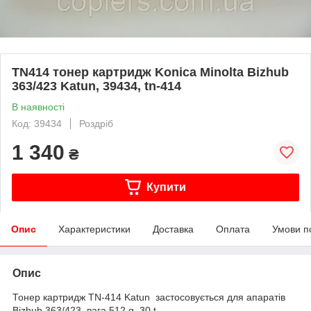
TN414 тонер картридж Konica Minolta Bizhub
363/423 Katun, 39434, tn-414
В наявності
Код: 39434
Роздріб
1 340
₴
Купити
Опис
Характеристики
Доставка
Оплата
Умови п
Опис
Тонер картридж TN-414 Katun застосовується для апаратів
Bizhub 363/423 вага 512 g, 30 t,