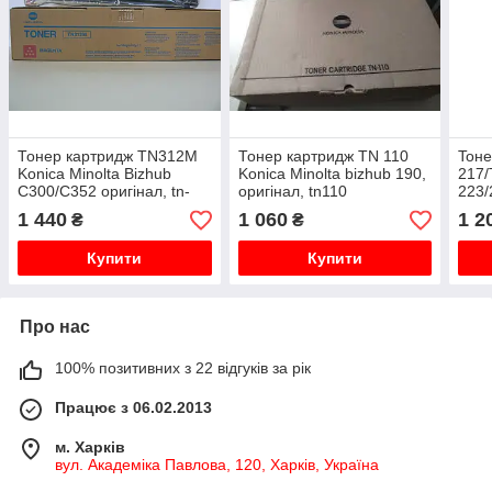
Тонер картридж TN312M
Тонер картридж TN 110
Toне
Konica Minolta Bizhub
Konica Minolta bizhub 190,
217/
С300/C352 оригінал, tn-
оригінал, tn110
223/
312 m
Tomo
1 440
1 060
1 2
₴
₴
Купити
Купити
Про нас
100% позитивних з 22 відгуків за рік
Працює з 06.02.2013
м. Харків
вул. Академіка Павлова, 120, Харків, Україна