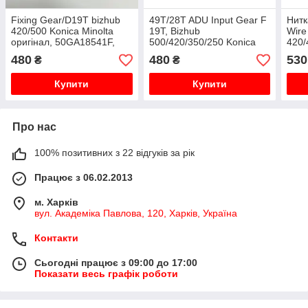
Fixing Gear/D19T bizhub
49T/28T ADU Input Gear F
Нитк
420/500 Konica Minolta
19T, Bizhub
Wire
оригінал, 50GA18541F,
500/420/350/250 Konica
420/
50GA18542G
Minolta оригінал,
Mino
480
480
530
₴
₴
50GA16191
50G
Купити
Купити
Про нас
100% позитивних з 22 відгуків за рік
Працює з 06.02.2013
м. Харків
вул. Академіка Павлова, 120, Харків, Україна
Контакти
Сьогодні працює з 09:00 до 17:00
Показати весь графік роботи