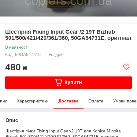
Шестірня Fixing Input Gear /2 19T Bizhub
501/500/421/420/361/360, 50GA54731E, оригінал
В наявності
Код: 50GA54731E
Роздріб
480
₴
Купити
пис
Характеристики
Доставка
Оплата
Умови пове
Опис
Шестірня пічки Fixing Input Gear/2 19T для Konica Minolta
Bizhub 501/500/421/420/361/360, 50GA54731E, оригінал