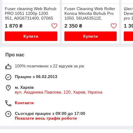
Fuser cleaning Web Bizhub
Fuser Cleaning Web Roller
Шест
PRO 1051 1200p 1200
Konica Minolta Bizhub Pro
Deve
951, A0G6731400, 07065
1050, 56UA53511E,
pro 
Beijing Xintron сумісний
56UA53510 оригінал
56U
1 870
2 350
1 3
₴
₴
Купити
Купити
Про нас
100% позитивних з 22 відгуків за рік
Працює з 06.02.2013
м. Харків
вул. Академіка Павлова, 120, Харків, Україна
Контакти
Сьогодні працює з 09:00 до 17:00
Показати весь графік роботи