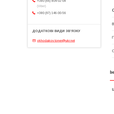
+380 (66) 804-02-09
(Viber)
+380 (97) 146-00-56
В
П
vkhodakov.toner@ukr.net
І
Ц