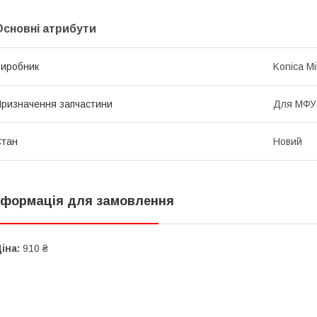
Основні атрибути
иробник
Konica Mi
ризначення запчастини
Для МФУ
Стан
Новий
нформація для замовлення
іна:
910 ₴