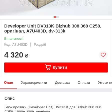
Developer Unit DV313K Bizhub 308 368 C258,
оригінал, A7U403D, dv-313k
В наявності
Код: A7U403D
Роздріб
4 320
₴
Купити
Опис
Характеристики
Доставка
Оплата
Умови п
Опис
Блок проявки (Developer Unit) DV313 K для Bizhub 308 368
C258, 1000g, 600t, оригінал