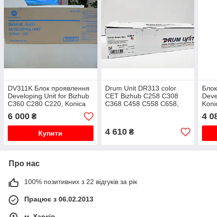
DV311K Блок проявлення
Drum Unit DR313 color
Блок
Developing Unit for Bizhub
CET Bizhub C258 C308
Deve
C360 C280 C220, Konica
C368 C458 C558 C658,
Koni
Minolta, dv-311k, A0XV-03D
сумісний, A7U40TD dr-
C458
6 000
4 0
₴
a0x
313c,m,y
ориг
4 610
₴
Купити
Про нас
100% позитивних з 22 відгуків за рік
Працює з 06.02.2013
м. Харків