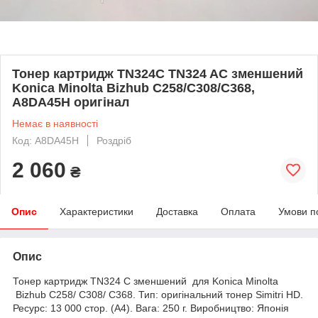
Тонер картридж TN324C TN324 AC зменшений
Konica Minolta Bizhub C258/C308/C368,
A8DA45H оригінал
Немає в наявності
Код: A8DA45H
Роздріб
2 060
₴
Опис
Характеристики
Доставка
Оплата
Умови п
Опис
Тонер картридж TN324 C зменшений для Konica Minolta
Bizhub C258/ C308/ C368. Тип: оригінальний тонер Simitri HD.
Ресурс: 13 000 стор. (А4). Вага: 250 г. Виробництво: Японія