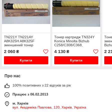
TN221Y TN221AY
Тонер картридж TN324Y
Тоне
A8K325H A8K325F
Konica Minolta Bizhub
змен
зменшений тонер
C258/C308/C368,
Bizh
картридж Konica Minolta
A8DA250 оригінал, tn-324y
A9E8
2 060
4 130
2 2
₴
₴
Bizhub c227/ c287
оригінал, tn-221y
Купити
Купити
Про нас
100% позитивних з 22 відгуків за рік
Працює з 06.02.2013
м. Харків
вул. Академіка Павлова, 120, Харків, Україна