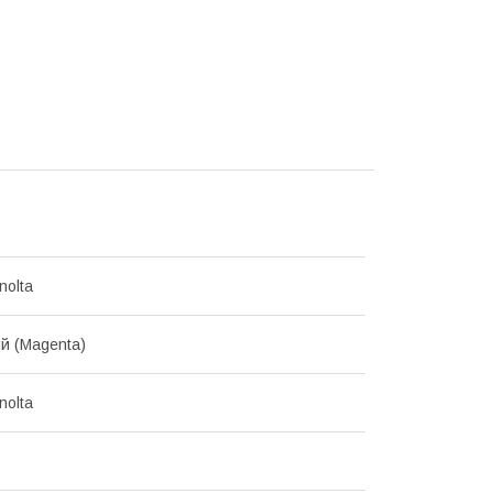
nolta
й (Magenta)
nolta