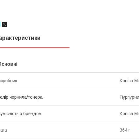
арактеристики
Основні
иробник
Konica Mi
олір чорнила/тонера
Пурпурни
умісність з брендом
Konica Mi
ага
364 г