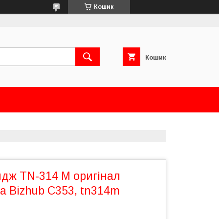
Кошик
Кошик
идж TN-314 M оригінал
ta Bizhub C353, tn314m