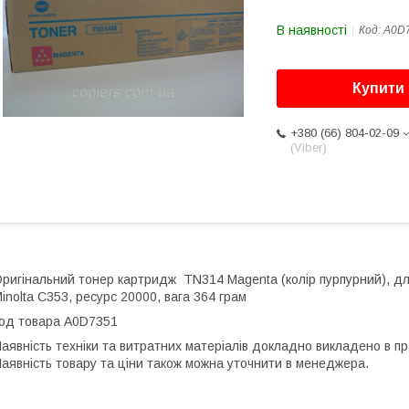
В наявності
Код:
A0D
Купити
+380 (66) 804-02-09
(Viber)
ригінальний тонер картридж TN314 Magenta (колір пурпурний), для
inolta C353, ресурс 20000, вага 364 грам
од товара A0D7351
аявність техніки та витратних матеріалів докладно викладено в пр
аявність товару та ціни також можна уточнити в менеджера.