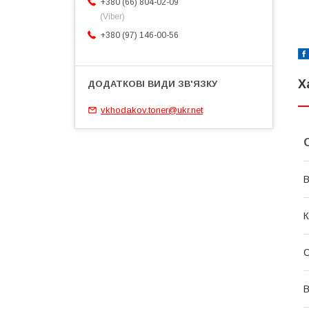
+380 (66) 804-02-09
(Viber)
+380 (97) 146-00-56
Х
vkhodakov.toner@ukr.net
В
К
С
В