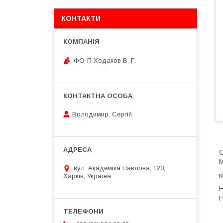
КОНТАКТИ
ФО-П Ходаков В. Г.
Володимир, Сергій
О
M
вул. Академіка Павлова, 120,
к
Харків, Україна
Н
Н