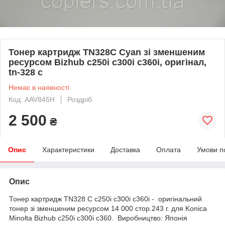
Тонер картридж TN328C Cyan зі зменшеним
ресурсом Bizhub c250i c300i c360i, оригінал,
tn-328 c
Немає в наявності
Код: AAV845H
Роздріб
2 500
₴
Опис
Характеристики
Доставка
Оплата
Умови п
Опис
Тонер картридж TN328 C c250i c300i c360i - оригінальний
тонер зі зменшеним ресурсом 14 000 стор.243 г. для Konica
Minolta Bizhub c250i c300i c360. Виробництво: Японія