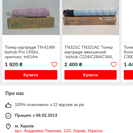
Тонер картридж TN-614M
TN321C TN321AC Тонер
Тон
bizhub Pro C65hc,
картридж зменшений
Koni
оригінал, tn614m
bizhub C224/C284/C364,
С300
A33K45A оригінал, tn-
312
1 920
2 400
1 4
₴
₴
321c, tn321 c
Купити
Купити
Про нас
100% позитивних з 22 відгуків за рік
Працює з 06.02.2013
м. Харків
вул. Академіка Павлова, 120, Харків, Україна