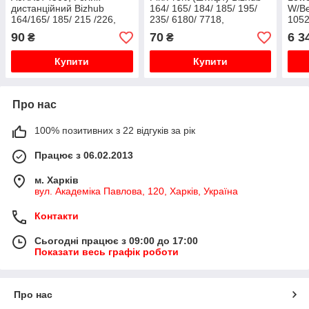
дистанційний Bizhub
164/ 165/ 184/ 185/ 195/
W/Be
164/165/ 185/ 215 /226,
235/ 6180/ 7718,
1052
оригінал
A0XX330900 оригинал
A0G6
90
70
6 3
₴
₴
Xint
Купити
Купити
Про нас
100% позитивних з 22 відгуків за рік
Працює з 06.02.2013
м. Харків
вул. Академіка Павлова, 120, Харків, Україна
Контакти
Сьогодні працює з 09:00 до 17:00
Показати весь графік роботи
Про нас