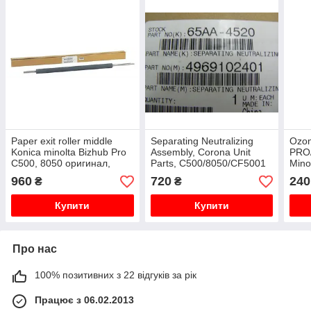
Paper exit roller middle
Separating Neutralizing
Ozon
Konica minolta Bizhub Pro
Assembly, Corona Unit
PRO/
C500, 8050 оригинал,
Parts, C500/8050/CF5001
Mino
4969-1046-01, 65AA49050
Konica Minolta,
496
960
720
240
₴
₴
65AAR77700, 65AA-4520
Купити
Купити
Про нас
100% позитивних з 22 відгуків за рік
Працює з 06.02.2013