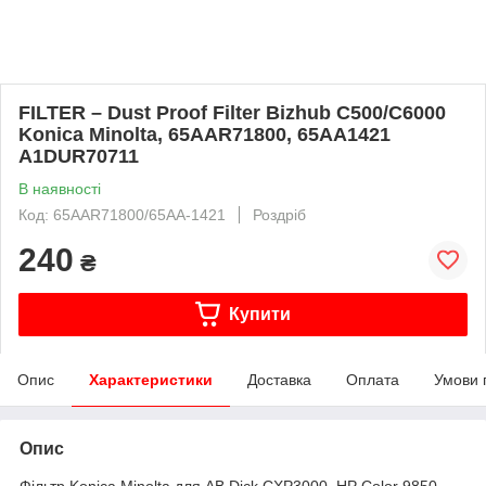
FILTER – Dust Proof Filter Bizhub C500/C6000
Konica Minolta, 65AAR71800, 65AA1421
A1DUR70711
В наявності
Код: 65AAR71800/65AA-1421
Роздріб
240
₴
Купити
Опис
Характеристики
Доставка
Оплата
Умови 
Опис
Фільтр Konica Minolta для AB Dick CXP3000, HP Color 9850