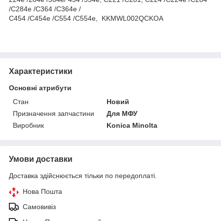
/C284e /C364 /C364e /
C454 /C454e /C554 /C554e, KKMWL002QCKOA
Характеристики
Основні атрибути
Стан
Новий
Призначення запчастини
Для МФУ
Виробник
Konica Minolta
Умови доставки
Доставка здійснюється тільки по передоплаті.
Нова Пошта
Самовивіз