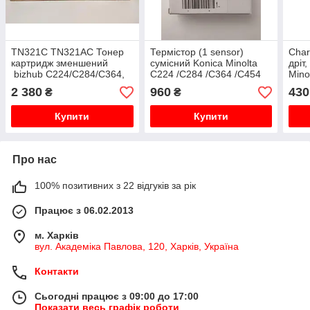
TN321C TN321AC Тонер
Термістор (1 sensor)
Char
картридж зменшений
сумісний Konica Minolta
дріт
bizhub C224/C284/C364,
C224 /C284 /C364 /C454
Mino
A33K45A оригінал, tn-
/C554 KKMOP007,
с221
2 380
960
430
₴
₴
321c, tn321 c
TRC224
Купити
Купити
Про нас
100% позитивних з 22 відгуків за рік
Працює з 06.02.2013
м. Харків
вул. Академіка Павлова, 120, Харків, Україна
Контакти
Сьогодні працює з 09:00 до 17:00
Показати весь графік роботи