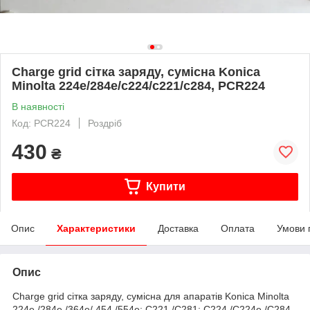
Charge grid сітка заряду, сумісна Konica
Minolta 224e/284e/с224/с221/с284, PCR224
В наявності
Код: PCR224
Роздріб
430
₴
Купити
Опис
Характеристики
Доставка
Оплата
Умови 
Опис
Charge grid сітка заряду, сумісна для апаратів Konica Minolta
224e /284e /364e/ 454 /554e; C221 /C281; C224 /C224e /C284