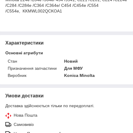
/C284 /C284e /C364 /C364e/ C454 /C454e /C554
/C554e, KKMWL002QCKOA1
Характеристики
Основні атрибути
Стан
Новий
Призначення запчастини
Для МФУ
Виробник
Konica Minolta
Умови доставки
Доставка здійснюється тільки по передоплаті.
Нова Пошта
Самовивіз