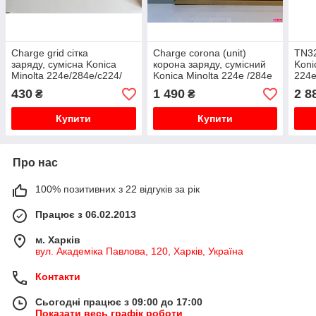
Charge grid сітка
Charge corona (unit)
TN3
заряду, сумісна Konica
корона заряду, сумісний
Koni
Minolta 224e/284e/с224/
Konica Minolta 224e /284e
224e
с221/с284, PCR224
/с224/с221/с284, 7054
tn-3
430
1 490
2 8
₴
₴
Купити
Купити
Про нас
100% позитивних з 22 відгуків за рік
Працює з 06.02.2013
м. Харків
вул. Академіка Павлова, 120, Харків, Україна
Контакти
Сьогодні працює з 09:00 до 17:00
Показати весь графік роботи