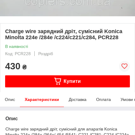
Charge wire зарядний дріт, сумісний Konica
Minolta 224e /284e /с224/с221/с284, PCR228
В наявності
Код: PCR228
Роздріб
430
₴
Купити
Опис
Характеристики
Доставка
Оплата
Умови 
Опис
Charge wire зарядний дріт, сумісний для апаратів Konica
Minolta 224e /284e /364e/ 454 /5541; C221 /C281; C224 /C224e