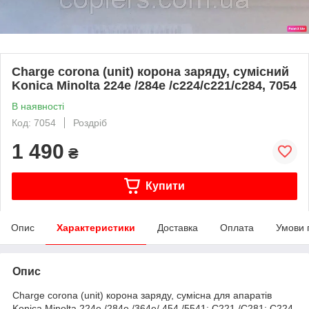
Charge corona (unit) корона заряду, сумісний
Konica Minolta 224e /284e /с224/с221/с284, 7054
В наявності
Код: 7054
Роздріб
1 490
₴
Купити
Опис
Характеристики
Доставка
Оплата
Умови 
Опис
Charge corona (unit) корона заряду, сумісна для апаратів
Konica Minolta 224e /284e /364e/ 454 /5541; C221 /C281; C224