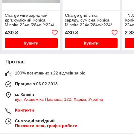
Charge wire зарядний
Charge grid сітка
TN3
дріт, сумісний Konica
заряду, сумісна Konica
Koni
Minolta 224e /284e /с224/
Minolta 224e/284e/с224/
224e
с221/с284, PCR228
с221/с284, PCR224
tn-3
430
430
2 8
₴
₴
Купити
Купити
Про нас
100% позитивних з 22 відгуків за рік
Працює з 06.02.2013
м. Харків
вул. Академіка Павлова, 120, Харків, Україна
Контакти
Сьогодні вихідний
Показати весь графік роботи