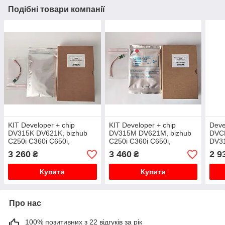
Подібні товари компанії
KIT Developer + chip
KIT Developer + chip
Deve
DV315K DV621K, bizhub
DV315M DV621M, bizhub
DVC
C250i C360i C650i,
C250i C360i C650i,
DV31
сумісний
сумісний
сумі
3 260
3 460
2 9
₴
₴
кожн
Купити
Купити
Про нас
100% позитивних з 22 відгуків за рік