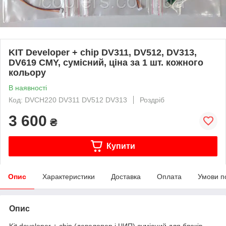
KIT Developer + chip DV311, DV512, DV313,
DV619 CMY, сумісний, ціна за 1 шт. кожного
кольору
В наявності
Код: DVCH220 DV311 DV512 DV313
Роздріб
3 600
₴
Купити
Опис
Характеристики
Доставка
Оплата
Умови п
Опис
Kit developer + chip (девелопер і ЧИП) сумісний для блоків