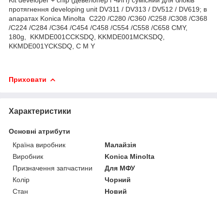
протягнення developing unit DV311 / DV313 / DV512 / DV619; в
апаратах Konica Minolta C220 /C280 /C360 /C258 /C308 /C368
/C224 /C284 /C364 /C454 /C458 /C554 /C558 /C658 CMY,
180g, KKMDE001CCKSDQ, KKMDE001MCKSDQ,
KKMDE001YCKSDQ, C M Y
Приховати
Характеристики
Основні атрибути
Країна виробник
Малайзія
Виробник
Konica Minolta
Призначення запчастини
Для МФУ
Колір
Чорний
Стан
Новий