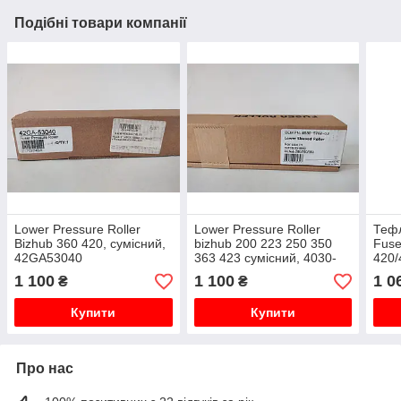
Подібні товари компанії
Lower Pressure Roller
Lower Pressure Roller
Тефл
Bizhub 360 420, сумісний,
bizhub 200 223 250 350
Fuse
42GA53040
363 423 сумісний, 4030-
420/
5702-03, 03472
50G
1 100
1 100
1 0
₴
₴
035
Купити
Купити
Про нас