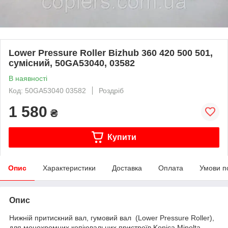
Lower Pressure Roller Bizhub 360 420 500 501,
сумісний, 50GA53040, 03582
В наявності
Код: 50GA53040 03582
Роздріб
1 580
₴
Купити
Опис
Характеристики
Доставка
Оплата
Умови п
Опис
Нижній притискний вал, гумовий вал (Lower Pressure Roller),
для монохромних копіювальних пристроїв Konica Minolta