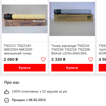
TN221Y TN221AY
Тонер картридж TN321K
TN3
A8K325H A8K325F
TN322K TN221K TN220K
bizh
зменшений тонер
Bizhub c224/c284/c364,
A33K
картридж Konica Minolta
Tomoegawa, Japan
321c
2 060
2 330
4 5
₴
₴
Bizhub c227/ c287
A33K150
оригінал, tn-221y
Купити
Купити
Про нас
100% позитивних з 22 відгуків за рік
Працює з 06.02.2013