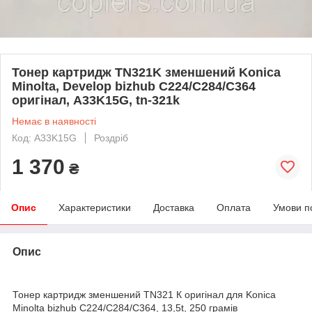
Toнер картридж TN321K зменшений Konica
Minolta, Develop bizhub C224/C284/C364
оригінал, A33K15G, tn-321k
Немає в наявності
Код: A33K15G
Роздріб
1 370
₴
Опис
Характеристики
Доставка
Оплата
Умови п
Опис
Тонер картридж зменшений TN321 К оригінал для Konica
Minolta bizhub C224/C284/C364, 13,5t, 250 грамів