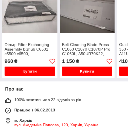
Фільтр Filter Exchanging
Belt Cleaning Blade Press
Guid
Assembly bizhub C6501
C1060 C1070 C1070P Pro
350 
c5500 c6500,
C1060L, A50UR70K22,
A11U
A03UR70100, A03U870111
A50UR70K00 оригінал
960
1 150
410
₴
₴
оригінал
AAK7R71711
Купити
Купити
Про нас
100% позитивних з 22 відгуків за рік
Працює з 06.02.2013
м. Харків
вул. Академіка Павлова, 120, Харків, Україна