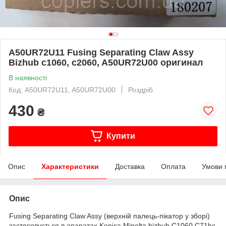
A50UR72U11 Fusing Separating Claw Assy
Bizhub c1060, c2060, A50UR72U00 оригинал
В наявності
Код: A50UR72U11, A50UR72U00
Роздріб
430
₴
Купити
Опис
Характеристики
Доставка
Оплата
Умови 
Опис
Fusing Separating Claw Assy (верхній палець-пікатор у зборі)
застосовується в апаратах Konica Minolta bizhub C1060 C71hc