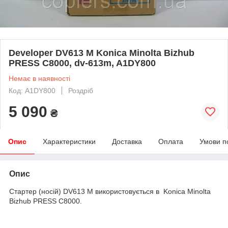
Developer DV613 M Konica Minolta Bizhub
PRESS C8000, dv-613m, A1DY800
Немає в наявності
Код: A1DY800
Роздріб
5 090
₴
Опис
Характеристики
Доставка
Оплата
Умови п
Опис
Стартер (носій) DV613 M використовується в Konica Minolta
Bizhub PRESS C8000.