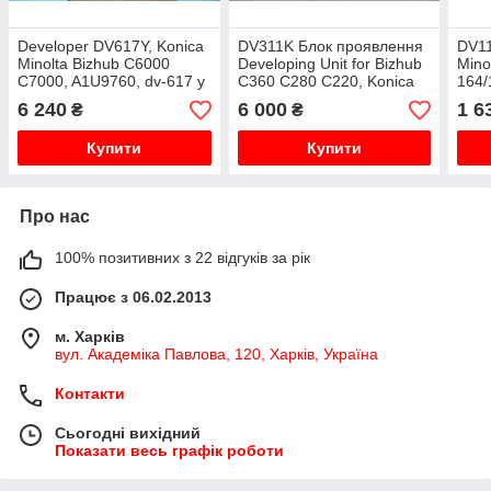
Developer DV617Y, Konica
DV311K Блок проявлення
DV11
Minolta Bizhub C6000
Developing Unit for Bizhub
Mino
C7000, A1U9760, dv-617 y
C360 C280 C220, Konica
164/
Minolta, dv-311k, A0XV-03D
A1UC
6 240
6 000
1 6
₴
₴
a0x
deve
Купити
Купити
Про нас
100% позитивних з 22 відгуків за рік
Працює з 06.02.2013
м. Харків
вул. Академіка Павлова, 120, Харків, Україна
Контакти
Сьогодні вихідний
Показати весь графік роботи