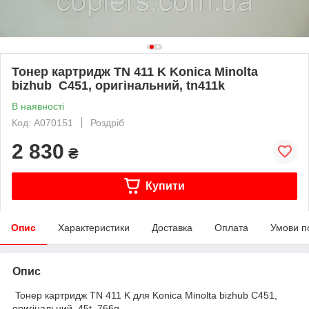
Toнер картридж TN 411 K Konica Minolta
bizhub C451, оригінальний, tn411k
В наявності
Код: A070151
Роздріб
2 830
₴
Купити
Опис
Характеристики
Доставка
Оплата
Умови п
Опис
Toнер картридж TN 411 K для Konica Minolta bizhub C451,
оригінальний 45t, 766g