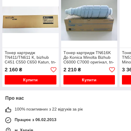
Toнер картридж
Tонер картридж TN616K
Тоне
TN411/TN611 K, bizhub
До Konica Minolta Bizhub
TN51
C451 C550 C650 Katun, tn-
C6000 C7000 оригінал, tn-
Mino
411 k
616k, tn616k
C258
2 160
2 210
3 3
₴
₴
Tomo
512
Купити
Купити
Про нас
100% позитивних з 22 відгуків за рік
Працює з 06.02.2013
м. Харків