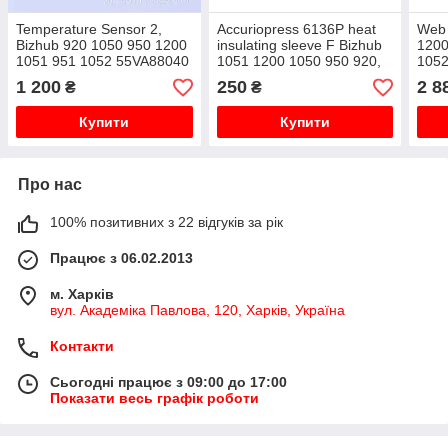
Temperature Sensor 2,
Accuriopress 6136P heat
Web 
Bizhub 920 1050 950 1200
insulating sleeve F Bizhub
1200
1051 951 1052 55VA88040
1051 1200 1050 950 920,
1052
4014-2300-01, 55VA88041
26AA53150, 4014-3005-01
ориг
1 200
250
2 8
₴
₴
Купити
Купити
Про нас
100% позитивних з 22 відгуків за рік
Працює з 06.02.2013
м. Харків
вул. Академіка Павлова, 120, Харків, Україна
Контакти
Сьогодні працює з 09:00 до 17:00
Показати весь графік роботи