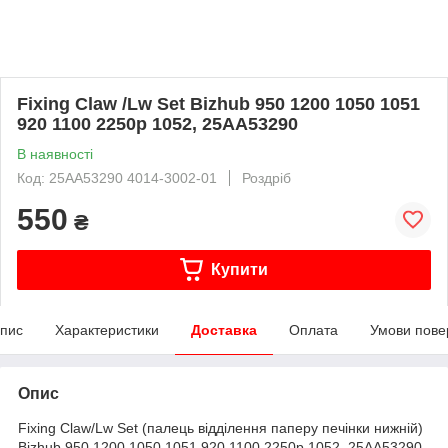
Fixing Claw /Lw Set Bizhub 950 1200 1050 1051
920 1100 2250p 1052, 25AA53290
В наявності
Код: 25AA53290 4014-3002-01
Роздріб
550
₴
Купити
пис
Характеристики
Доставка
Оплата
Умови пове
Опис
Fixing Claw/Lw Set (палець відділення паперу печінки нижній)
Bizhub 950 1200 1050 1051 920 1100 2250p 1052, 25AA53290