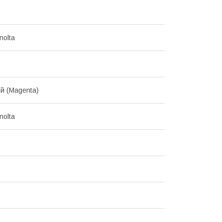
nolta
й (Magenta)
nolta