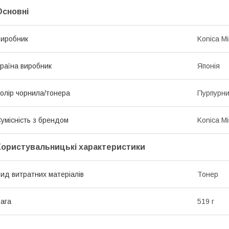
Основні
иробник
Konica Mi
раїна виробник
Японія
олір чорнила/тонера
Пурпурни
умісність з брендом
Konica Mi
Користувальницькі характеристики
ид витратних матеріалів
Тонер
ага
519 г