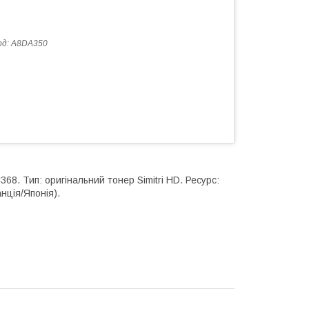
од:
A8DA350
8. Тип: оригінальний тонер Simitri HD. Ресурс:
нція/Японія).