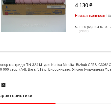
4 130 ₴
Немає в наявності
К
+380 (66) 804-02-09
(Viber)
онер картридж TN-324 M для Konica Minolta Bizhub C258/ C308/ C36
6 000 стор. (А4). Вага: 519 р. Виробництво: Японія (упакований Фра
арактеристики