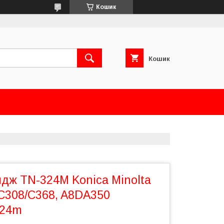
Кошик
Кошик
дж TN-324M Konica Minolta
/C308/C368, A8DA350
324m