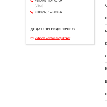
+380 (66) 804-02-09
(Viber)
+380 (97) 146-00-56
В
К
vkhodakov.toner@ukr.net
К
С
В
В