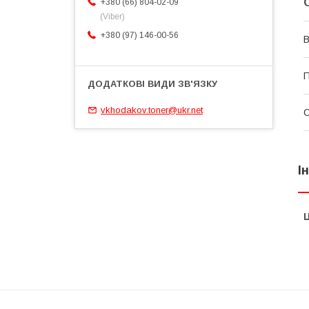
+380 (66) 804-02-09
(Viber)
+380 (97) 146-00-56
В
П
vkhodakov.toner@ukr.net
І
Ц