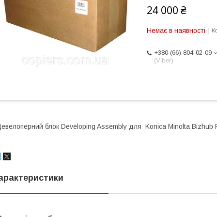
24 000 ₴
Немає в наявності
К
+380 (66) 804-02-09
(Viber)
евелоперний блок Developing Assembly для Konica Minolta Bizhub P
арактеристики