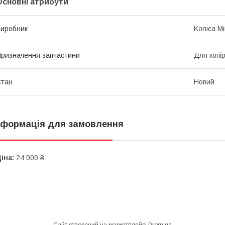
Основні атрибути
иробник
Konica Mi
ризначення запчастини
Для копі
Стан
Новий
нформація для замовлення
іна:
24 000 ₴